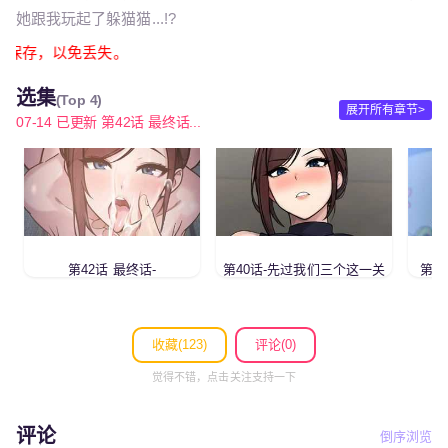
她跟我玩起了躲猫猫...!?
必截图保存，以免丢失。
选集
(Top 4)
展开所有章节>
07-14 已更新 第42话 最终话...
第42话 最终话-
第40话-先过我们三个这一关
第3
收藏(
123
)
评论(0)
觉得不错，点击关注支持一下
评论
倒序浏览