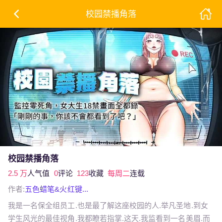
校园禁播角落
校园禁播角落
2.5 万
人气值
0
评论
123
收藏
每周二
连载
作者:
五色蜡笔&火红键...
我是一名保全组员工.也是最了解这座校园的人.举凡圣地.到女
学生风光的最佳视角.我都瞭若指掌.这天.我监看到一名美眉.而